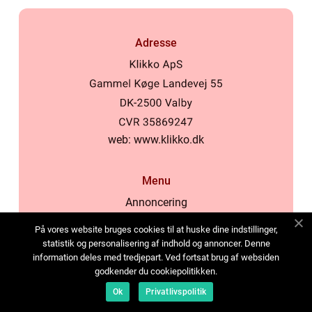
Adresse
web:
www.klikko.dk
Menu
Annoncering
Om os
På vores website bruges cookies til at huske dine indstillinger,
Cookies
statistik og personalisering af indhold og annoncer. Denne
information deles med tredjepart. Ved fortsat brug af websiden
Kontakt os
godkender du cookiepolitikken.
Sitemap
Ok
Privatlivspolitik