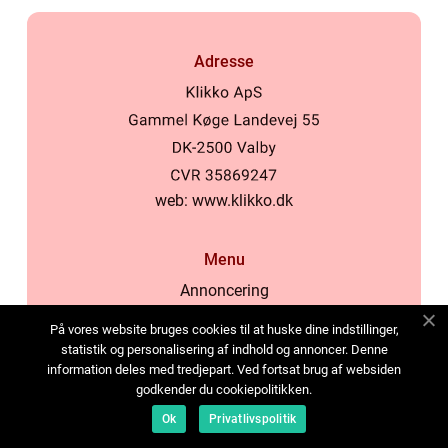
Adresse
web:
www.klikko.dk
Menu
Annoncering
Om os
På vores website bruges cookies til at huske dine indstillinger,
Cookies
statistik og personalisering af indhold og annoncer. Denne
information deles med tredjepart. Ved fortsat brug af websiden
Kontakt os
godkender du cookiepolitikken.
Sitemap
Ok
Privatlivspolitik